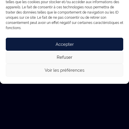
telles que les cookies pour stocker et/ou accéder aux informations des
appareils. Le fait de consentir à ces technologies nous permettra de
traiter des données telles que le comportement de navigation ou les ID
uniques sur ce site. Le fait de ne pas consentir ou de retirer son
consentement peut avoir un effet négatif sur certaines caractéristiques et
fonctions.
Accepter
Refuser
Voir les préférences
Services
Production de contenus
Communication digitale