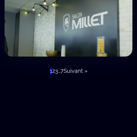
1
2
3
…
7
Suivant »