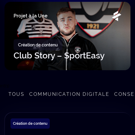
Projet à la Une
Création de contenu
Club Story – SportEasy
int(1)
TOUS
COMMUNICATION DIGITALE
CONSE
Création de contenu