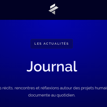
LES ACTUALITÉS
Journal
écits, rencontres et réflexions autour des projets humain
documente au quotidien.