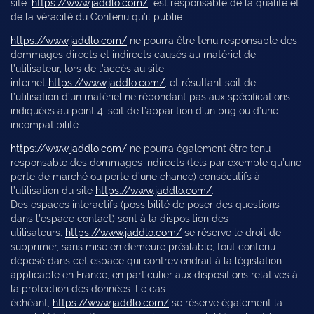
site.
https://www.jaddlo.com/
est responsable de la qualité et
de la véracité du Contenu qu’il publie.
https://www.jaddlo.com/
ne pourra être tenu responsable des
dommages directs et indirects causés au matériel de
l’utilisateur, lors de l’accès au site
internet
https://www.jaddlo.com/
, et résultant soit de
l’utilisation d’un matériel ne répondant pas aux spécifications
indiquées au point 4, soit de l’apparition d’un bug ou d’une
incompatibilité.
https://www.jaddlo.com/
ne pourra également être tenu
responsable des dommages indirects (tels par exemple qu’une
perte de marché ou perte d’une chance) consécutifs à
l’utilisation du site
https://www.jaddlo.com/
.
Des espaces interactifs (possibilité de poser des questions
dans l’espace contact) sont à la disposition des
utilisateurs.
https://www.jaddlo.com/
se réserve le droit de
supprimer, sans mise en demeure préalable, tout contenu
déposé dans cet espace qui contreviendrait à la législation
applicable en France, en particulier aux dispositions relatives à
la protection des données. Le cas
échéant,
https://www.jaddlo.com/
se réserve également la