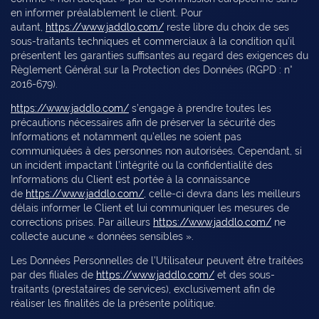
en informer préalablement le client. Pour
autant,
https://www.jaddlo.com/
reste libre du choix de ses
sous-traitants techniques et commerciaux à la condition qu’il
présentent les garanties suffisantes au regard des exigences du
Règlement Général sur la Protection des Données (RGPD : n°
2016-679).
https://www.jaddlo.com/
s’engage à prendre toutes les
précautions nécessaires afin de préserver la sécurité des
Informations et notamment qu’elles ne soient pas
communiquées à des personnes non autorisées. Cependant, si
un incident impactant l’intégrité ou la confidentialité des
Informations du Client est portée à la connaissance
de
https://www.jaddlo.com/
, celle-ci devra dans les meilleurs
délais informer le Client et lui communiquer les mesures de
corrections prises. Par ailleurs
https://www.jaddlo.com/
ne
collecte aucune « données sensibles ».
Les Données Personnelles de l’Utilisateur peuvent être traitées
par des filiales de
https://www.jaddlo.com/
et des sous-
traitants (prestataires de services), exclusivement afin de
réaliser les finalités de la présente politique.