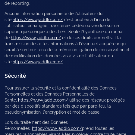
de reporting.
Aucune information personnelle de l’utilisateur du
site
https://www.jaddlo.com/
n’est publiée à l’insu de
l’utilisateur, échangée, transférée, cédée ou vendue sur un
support quelconque à des tiers. Seule l’hypothèse du rachat
de
https://www.jaddlo.com/
et de ses droits permettrait la
transmission des dites informations à l’éventuel acquéreur qui
serait à son tour tenu de la même obligation de conservation et
de modification des données vis à vis de l’utilisateur du
site
https://www.jaddlo.com/
.
Sécurité
Pour assurer la sécurité et la confidentialité des Données
Personnelles et des Données Personnelles de
Santé,
https://www.jaddlo.com/
utilise des réseaux protégés
par des dispositifs standards tels que par pare-feu, la
pseudonymisation, l’encryption et mot de passe.
Lors du traitement des Données
Personnelles,
https://www.jaddlo.com/
prend toutes les
mesures raisonnables visant à les protéger contre toute perte,