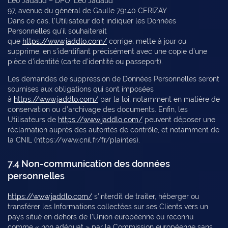
Léo Jadaud – DPO, Léo Jadaud
97, avenue du général de Gaulle 79140 CERIZAY.
Dans ce cas, l’Utilisateur doit indiquer les Données
Personnelles qu’il souhaiterait
que
https://www.jaddlo.com/
corrige, mette à jour ou
supprime, en s’identifiant précisément avec une copie d’une
pièce d’identité (carte d’identité ou passeport).
Les demandes de suppression de Données Personnelles seront
soumises aux obligations qui sont imposées
à
https://www.jaddlo.com/
par la loi, notamment en matière de
conservation ou d’archivage des documents. Enfin, les
Utilisateurs de
https://www.jaddlo.com/
peuvent déposer une
réclamation auprès des autorités de contrôle, et notamment de
la CNIL (https://www.cnil.fr/fr/plaintes).
7.4 Non-communication des données
personnelles
https://www.jaddlo.com/
s’interdit de traiter, héberger ou
transférer les Informations collectées sur ses Clients vers un
pays situé en dehors de l’Union européenne ou reconnu
comme « non adéquat » par la Commission européenne sans