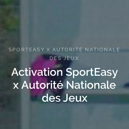
SPORTEASY X AUTORITÉ NATIONALE
DES JEUX
Activation SportEasy
x Autorité Nationale
des Jeux