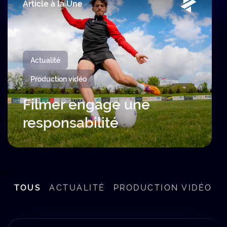
Article à la Une
Actualité
Production vidéo
Filmer engage une
responsabilité
int(1)
TOUS
ACTUALITÉ
PRODUCTION VIDÉO