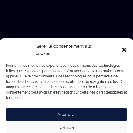
Gérer le consentement aux
cookies
Pour offrir les meilleures expériences, nous utilisons des technologies
telles que les cookies pour stocker et/ou accéder aux informations des
appareils. Le fait de consentir à ces technologies nous permettra de
traiter des données telles que le comportement de navigation ou les ID
uniques sur ce site. Le fait de ne pas consentir ou de retirer son
consentement peut avoir un effet négatif sur certaines caractéristiques et
fonctions.
Accepter
Refuser