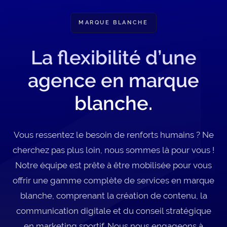
MARQUE BLANCHE
La flexibilité d’une
agence en marque
blanche.
Vous ressentez le besoin de renforts humains ? Ne
cherchez pas plus loin, nous sommes là pour vous !
Notre équipe est prête à être mobilisée pour vous
offrir une gamme complète de services en marque
blanche, comprenant la création de contenu, la
communication digitale et du conseil stratégique
en marketing sportif. Nous nous engageons à