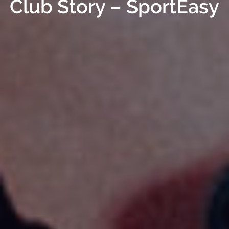
Club Story – SportEasy