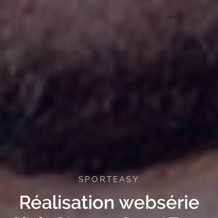
SPORTEASY
Réalisation websérie