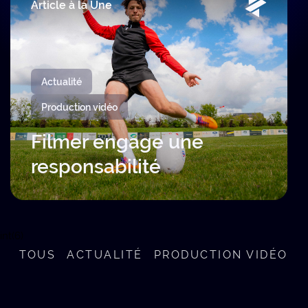
Article à la Une
Actualité
Production vidéo
Filmer engage une
responsabilité
int(6)
TOUS
ACTUALITÉ
PRODUCTION VIDÉO