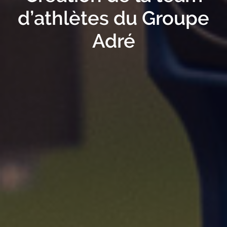
d’athlètes du Groupe
Adré