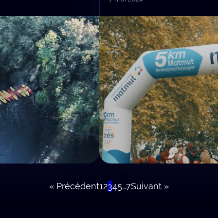
« Précédent
1
2
3
4
5
…
7
Suivant »