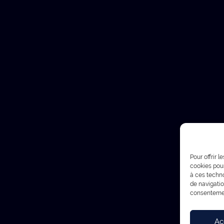
L'agence
L'un
Projets
Blog
À propos
Repo
Contact
Créat
Pour offrir 
cookies pour
à ces techn
de navigatio
consentement
© 2025 Jaddlo - Tous droits réservés -
Mentions légales
Ac