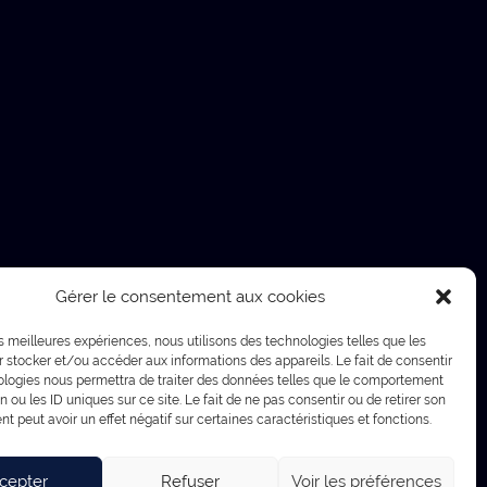
ivers Jaddlo
rtages
ions libres
Gérer le consentement aux cookies
les meilleures expériences, nous utilisons des technologies telles que les
 stocker et/ou accéder aux informations des appareils. Le fait de consentir
ologies nous permettra de traiter des données telles que le comportement
n ou les ID uniques sur ce site. Le fait de ne pas consentir ou de retirer son
 peut avoir un effet négatif sur certaines caractéristiques et fonctions.
cepter
Refuser
Voir les préférences